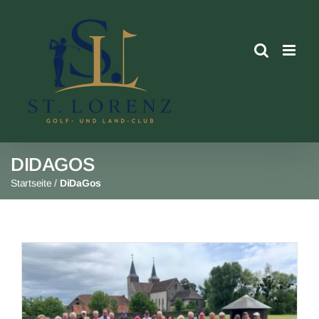
Skip
to
content
DIDAGOS
Startseite
/
DiDaGos