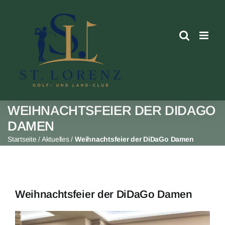
Skip
to
content
WEIHNACHTSFEIER DER DIDAGO
DAMEN
Startseite
/
Aktuelles
/
Weihnachtsfeier der DiDaGo Damen
Weihnachtsfeier der DiDaGo Damen
View