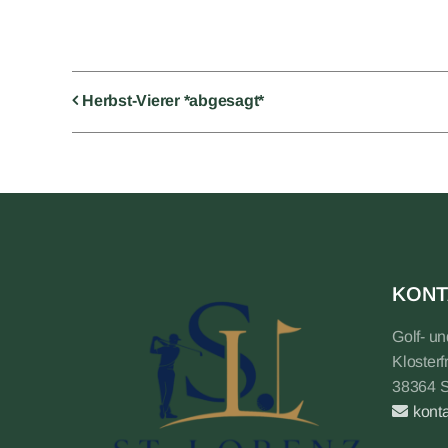
Herbst-Vierer *abgesagt*
KONT
Golf- u
Klosterf
38364 
kont