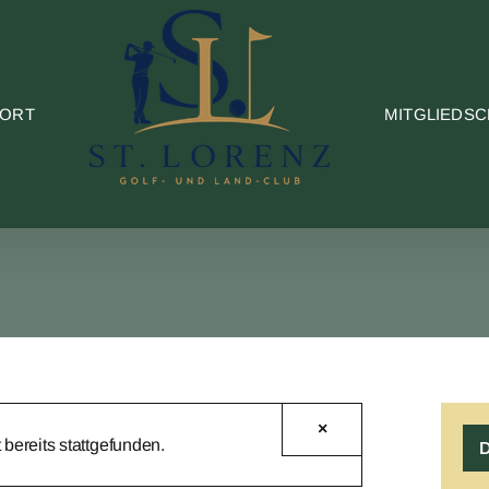
PORT
MITGLIEDSC
×
 bereits stattgefunden.
D