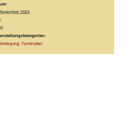
um:
 November 2024
:
00
anstaltungskategorien:
tzbelegung
,
Turnierplan