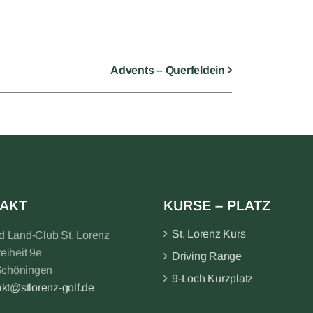
Advents – Querfeldein
AKT
KURSE – PLATZ
St. Lorenz Kurs
nd Land-Club St. Lorenz
reiheit 9e
Driving Range
Schöningen
9-Loch Kurzplatz
akt@stlorenz-golf.de