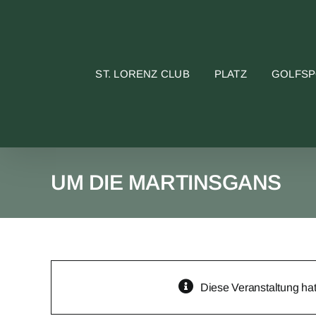
Skip
to
content
ST. LORENZ CLUB
PLATZ
GOLFS
UM DIE MARTINSGANS
Diese Veranstaltung hat