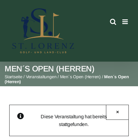
Skip
to
content
MEN´S OPEN (HERREN)
Startseite
/
Veranstaltungen
/
Men´s Open (Herren)
/
Men´s Open
(Herren)
×
Diese Veranstaltung hat bereits
stattgefunden.