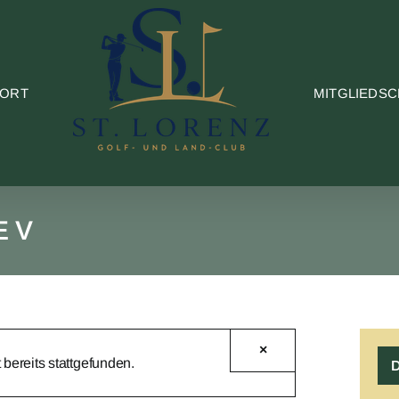
PORT
MITGLIEDSC
E V
×
 bereits stattgefunden.
D