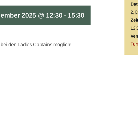
Dat
2. 
zember 2025 @ 12:30
-
15:30
Zeit
12:
Ver
Tur
bei den Ladies Captains möglich!