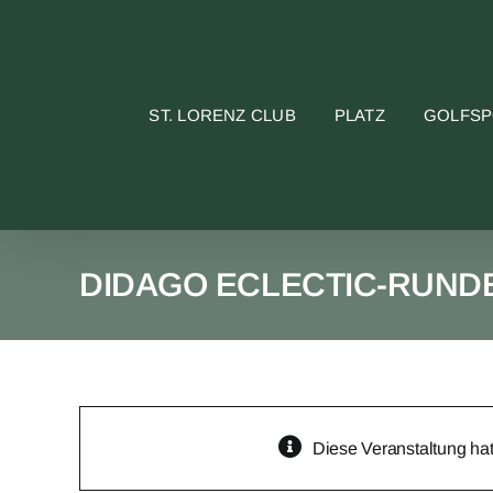
Skip
to
content
ST. LORENZ CLUB
PLATZ
GOLFS
DIDAGO ECLECTIC-RUND
Diese Veranstaltung hat