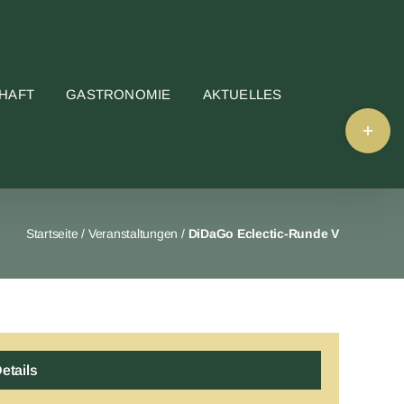
HAFT
GASTRONOMIE
AKTUELLES
Toggle
Sliding
Bar
Area
Startseite
/
Veranstaltungen
/
DiDaGo Eclectic-Runde V
etails