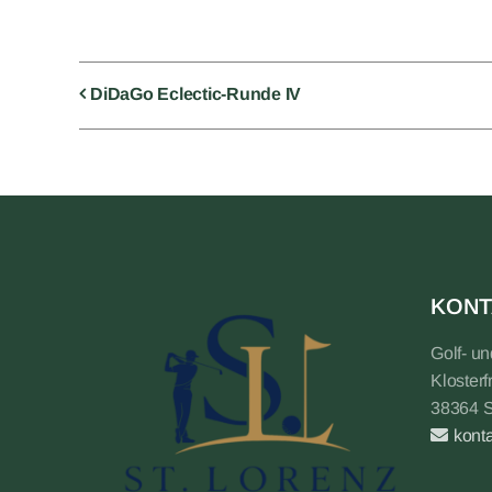
DiDaGo Eclectic-Runde IV
KONT
Golf- u
Klosterf
38364 
kont