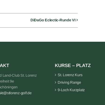
DiDaGo Eclectic-Runde VI
AKT
KURSE – PLATZ
St. Lorenz Kurs
nd Land-Club St. Lorenz
reiheit 9e
Driving Range
Schöningen
9-Loch Kurzplatz
akt@stlorenz-golf.de