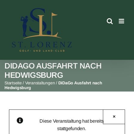
Skip
to
content
DIDAGO AUSFAHRT NACH
HEDWIGSBURG
Startseite
/
Veranstaltungen
/
DiDaGo Ausfahrt nach
Hedwigsburg
×
Diese Veranstaltung hat bereits
stattgefunden.