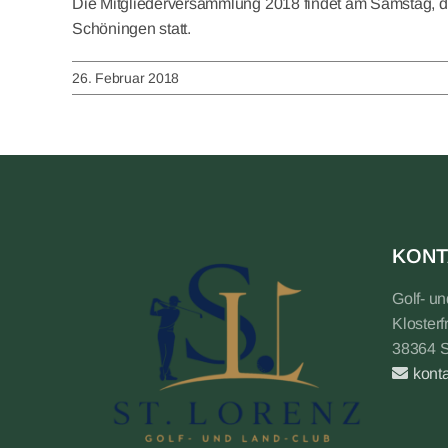
Die Mitgliederversammlung 2018 findet am Samstag, d
Schöningen statt.
26. Februar 2018
KONT
Golf- u
Klosterf
38364 
kont