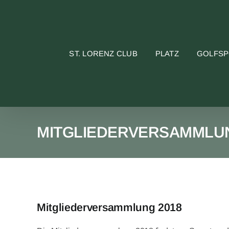
Skip
to
content
ST. LORENZ CLUB
PLATZ
GOLFS
MITGLIEDERVERSAMMLUN
Mitgliederversammlung 2018