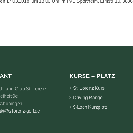
en 17.03.2018, um 18.00 Uhr im TVB Sportheim, Elmstr. 10, 383
AKT
KURSE – PLATZ
St. Lorenz Kurs
nd Land-Club St. Lorenz
reiheit 9e
Driving Range
Schöningen
9-Loch Kurzplatz
akt@stlorenz-golf.de