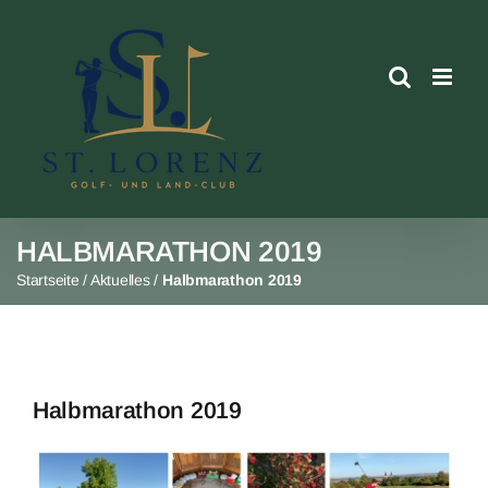
Skip
to
content
HALBMARATHON 2019
Startseite
/
Aktuelles
/
Halbmarathon 2019
Halbmarathon 2019
View
Larger