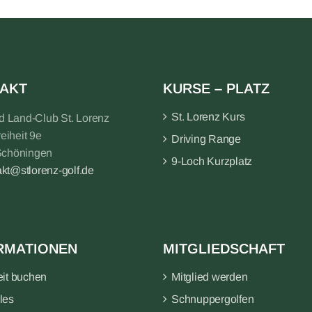
AKT
KURSE – PLATZ
St. Lorenz Kurs
nd Land-Club St. Lorenz
reiheit 9e
Driving Range
Schöningen
9-Loch Kurzplatz
akt@stlorenz-golf.de
RMATIONEN
MITGLIEDSCHAFT
eit buchen
Mitglied werden
les
Schnuppergolfen