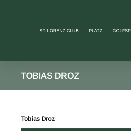
Skip
to
content
ST. LORENZ CLUB
PLATZ
GOLFS
TOBIAS DROZ
Tobias Droz