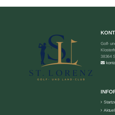
KONT
Golf- u
Klosterf
38364 
kont
INFO
Startz
Aktuel