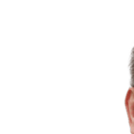
View
Larger
Image