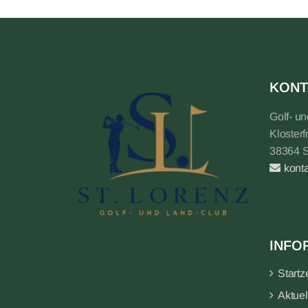
KONT
Golf- u
Klosterf
38364 
kont
INFO
Startz
Aktuel