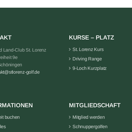
AKT
KURSE – PLATZ
St. Lorenz Kurs
nd Land-Club St. Lorenz
reiheit 9e
Driving Range
Schöningen
9-Loch Kurzplatz
akt@stlorenz-golf.de
RMATIONEN
MITGLIEDSCHAFT
eit buchen
Mitglied werden
les
Schnuppergolfen