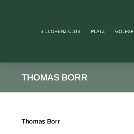
Skip
to
content
ST. LORENZ CLUB
PLATZ
GOLFS
THOMAS BORR
Thomas Borr