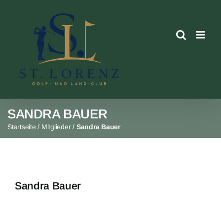
Skip
to
content
SANDRA BAUER
Startseite
/
Mitglieder
/
Sandra Bauer
Sandra Bauer
View
Larger