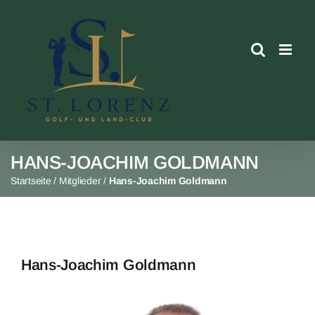
Skip
to
content
HANS-JOACHIM GOLDMANN
Startseite
/
Mitglieder
/
Hans-Joachim Goldmann
Hans-Joachim Goldmann
View
Larger