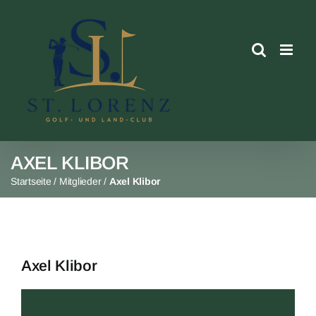
Skip
to
content
AXEL KLIBOR
Startseite
/
Mitglieder
/
Axel Klibor
Axel Klibor
View
Larger